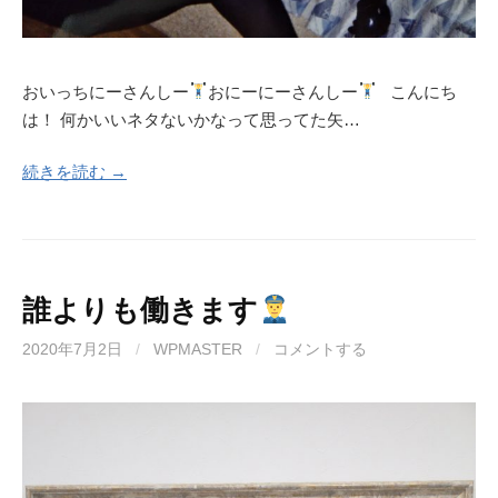
おいっちにーさんしー
おにーにーさんしー
こんにち
は！ 何かいいネタないかなって思ってた矢…
続きを読む →
誰よりも働きます
2020年7月2日
/
WPMASTER
/
コメントする