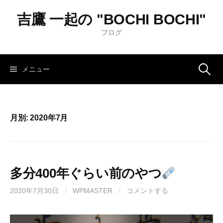
コ
吉鷹 一起の "BOCHI BOCHI"
ン
テ
ブログ
ン
ツ
へ
メニュー
検
ス
キ
索
ッ
月別: 2020年7月
プ
:
多分400年ぐらい前のやつ
2020年7月30日
/
WPMASTER
/
コメントする