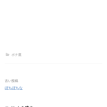
ボチ鷹
古い投稿
ぼちぼちな
投
稿