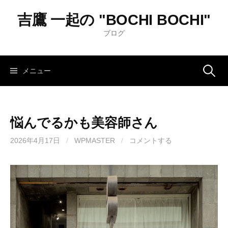
コ
吉鷹 一起の "BOCHI BOCHI"
ン
テ
ブログ
ン
ツ
へ
メニュー
検
ス
キ
索
ッ
悩んでるかも美容師さん
プ
:
2026年4月17日
/
WPMASTER
/
コメントする